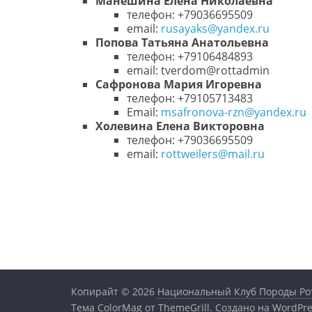
Манешина Елена Николаевна
телефон: +79036695509
email:
rusayaks@yandex.ru
Попова Татьяна Анатольевна
телефон: +79106484893
email: tverdom@rottadmin
Сафронова Мария Игоревна
телефон: +79105713483
Email:
msafronova-rzn@yandex.ru
Холевина Елена Викторовна
телефон: +79036695509
email:
rottweilers@mail.ru
Копирайт © 2026
Национальный Клуб Породы Ро
Тема
ColorMag
от ThemeGrill. Создано на
WordPre