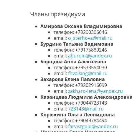
Члены президиума
Амирова Оксана Владимировна
телефон: +79200306646
email:
o_sterhova@mail.ru
Бурдина Татьяна Вадимовна
телефон: +79175889246
email:
aburdin@yandex.ru
Борщова Анна Алексеевна
телефон: +79533554030
email:
fhvaising@mail.ru
Захарова Елена Павловна
телефон: +79202916099
email:
zakharo-lena@yandex.ru
Казанцева Людмила Александровн
телефон: +79044723143
email:
723143@mail.ru
Корюкина Ольга Леонидовна
телефон: +79049784494
email:
farvistgold@yandex.ru