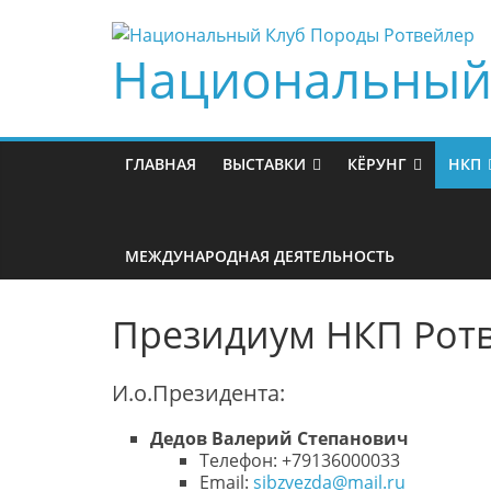
Skip
to
Национальный 
content
ГЛАВНАЯ
ВЫСТАВКИ
КЁРУНГ
НКП
МЕЖДУНАРОДНАЯ ДЕЯТЕЛЬНОСТЬ
Президиум НКП Рот
И.о.Президента:
Дедов Валерий Степанович
Телефон: +79136000033
Email:
sibzvezda@mail.ru