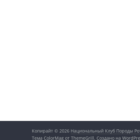
Копирайт © 2026
Национальный Клуб Породы Ро
Тема
ColorMag
от ThemeGrill. Создано на
WordPre